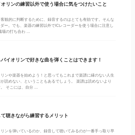
イオリンの練習以外で使う場合に気をつけたいこと
を客観的に判断するために、録音するのはとても有効です。そんな
ーダー。でも、楽器の練習以外でICレコーダーを使う場合に注意し
場の打ち合わ ...
もバイオリンで好きな曲を弾くことはできます！
オリンや楽器を始めよう！と思ってもこれまで楽譜に縁のない人生
が読めない、ということもあるでしょう。 楽譜は読めないより
 そこには、自分 ...
して聴きながら練習するメリット
オリンを弾いているのか、録音して聴いてみるのが一番手っ取り早