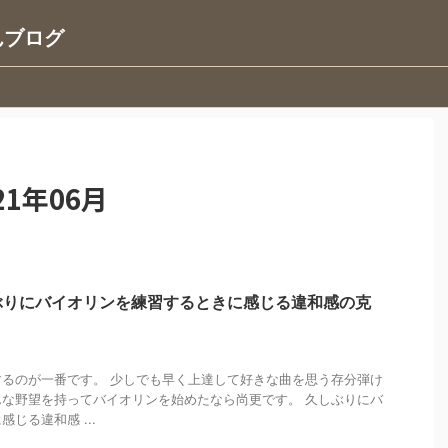
んブログ
1年06月
ぶりにバイオリンを練習するときに感じる違和感の克
るのが一番です。 少しでも早く上達して好きな曲を思う存分弾け
な野望を持ってバイオリンを始めたなら尚更です。 久しぶりにバ
じる違和感 ...